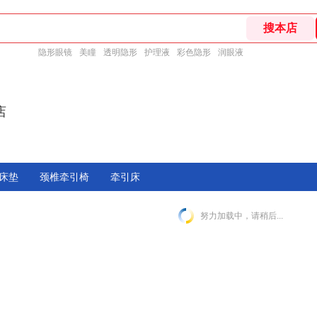
隐形眼镜
美瞳
透明隐形
护理液
彩色隐形
润眼液
店
床垫
颈椎牵引椅
牵引床
努力加载中，请稍后...