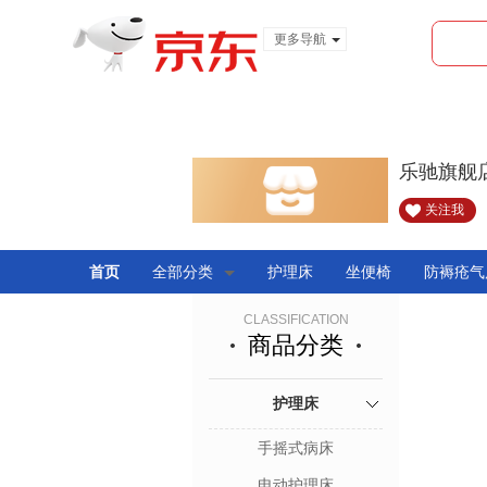
更多导航
服装城
食品
金融
乐驰旗舰
关注我
首页
全部分类
护理床
坐便椅
防褥疮气
CLASSIFICATION
商品分类
护理床
手摇式病床
电动护理床