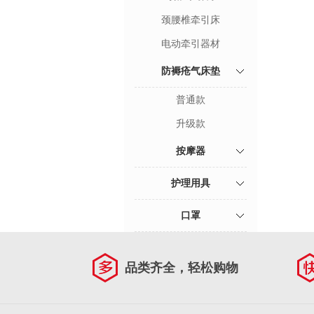
颈腰椎牵引床
电动牵引器材
防褥疮气床垫
普通款
升级款
按摩器
护理用具
口罩
品类齐全，轻松购物